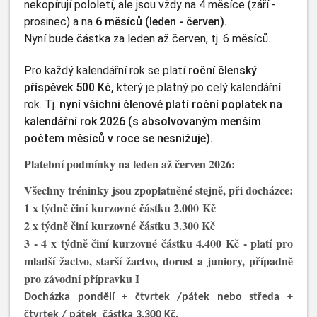
nekopírují pololetí, ale jsou vždy na 4 měsíce (září -
prosinec) a na
6 měsíců (leden - červen).
Nyní bude částka za leden až červen, tj. 6 měsíců.
Pro každý kalendářní rok se platí
roční členský
příspěvek 500 Kč,
který je platný po celý kalendářní
rok. Tj.
nyní
všichni členové platí roční poplatek na
kalendářní rok 2026 (s absolvovaným menším
počtem měsíců v roce se nesnižuje).
Platební podmínky na leden až červen 2026:
Všechny tréninky jsou zpoplatněné stejně, při docházce:
1 x týdně činí kurzovné částku 2.000
Kč
2 x týdně činí kurzovné částku 3.300 Kč
3 - 4 x týdně činí kurzovné částku 4.400 Kč - platí pro
mladší žactvo, starší žactvo, dorost a juniory, případně
pro závodní přípravku I
Docházka pondělí + čtvrtek /pátek nebo středa +
čtvrtek / pátek částka 3.300 Kč.