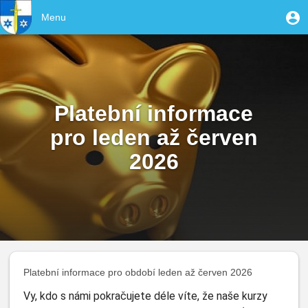
Přejít
User
M
Menu
k
Toggle
u
account
hlavnímu
navigation
obsahu
menu
Platební informace
pro leden až červen
2026
Platební informace pro období leden až červen 2026
Vy, kdo s námi pokračujete déle víte, že naše kurzy