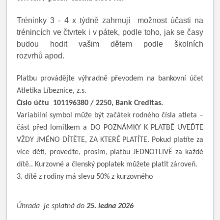
Tréninky 3 - 4 x týdně zahrnují možnost účasti na
trénincích ve čtvrtek i v pátek, podle toho, jak se časy
budou hodit vašim dětem podle školních
rozvrhů apod.
Platbu provádějte výhradně převodem na bankovní účet
Atletika Líbeznice, z.s.
Číslo účtu 101196380 / 2250, Bank Creditas.
Variabilní symbol může být začátek rodného čísla atleta –
část před lomítkem a
DO POZNÁMKY K PLATBĚ UVEĎTE
VŽDY JMÉNO DÍTĚTE, ZA KTERÉ PLATÍTE.
Pokud platíte z
a
více dětí, proveďte, prosím, platbu JEDNOTLIVĚ za každé
dítě..
Kurzovné a členský poplatek můžete platit zároveň
.
3. dítě z rodiny má slevu 50% z kurzovného
Úhrada j
e splatná do
25. ledna 2026