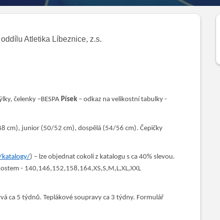
ddílu Atletika Líbeznice, z.s.
unýlky, čelenky –BESPA
Písek
– odkaz na velikostní tabulky -
 cm), junior (50/52 cm), dospělá (54/56 cm). Čepičky
/katalogy/
) – lze objednat cokoli z katalogu s ca 40% slevou.
likostem - 140,146,152,158,164,XS,S,M,L,XL,XXL
vá ca 5 týdnů. Teplákové soupravy ca 3 týdny. Formulář