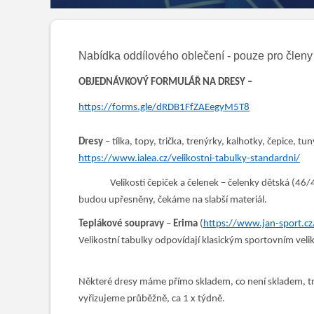
Nabídka oddílového oblečení - pouze pro členy o
OBJEDNÁVKOVÝ FORMULÁŘ NA DRESY –
https://forms.gle/dRDB1FfZAEegyM5T8
Dresy
– tílka, topy, trička, trenýrky, kalhotky, čepice, t
https://www.ialea.cz/velikostni-tabulky-standardni/
Velikosti čepiček a čelenek – čelenky dětská (46/48
budou upřesněny, čekáme na slabší materiál.
Teplákové soupravy
–
Erima
(
https://www.jan-sport.cz
Velikostní tabulky odpovídají klasickým sportovním ve
Některé dresy máme přímo skladem, co není skladem, tr
vyřizujeme průběžně, ca 1 x týdně.