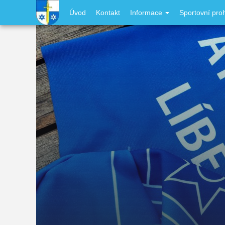
Přejít
User
Úvod
Kontakt
Informace
Sportovní proh
k
hlavnímu
account
obsahu
menu