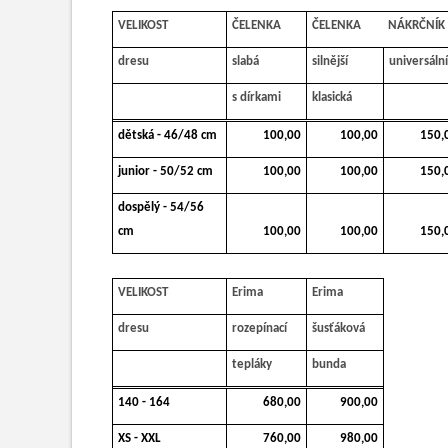
VELIKOST
ČELENKA
ČELENKA
NÁKRČNÍK
dresu
slabá
silnější
universální
s dírkami
klasická
dětská - 46/48 cm
100,00
100,00
150,
junior - 50/52 cm
100,00
100,00
150,
dospělý - 54/56
cm
100,00
100,00
150,
VELIKOST
Erima
Erima
dresu
rozepínací
šusťáková
tepláky
bunda
140 - 164
680,00
900,00
XS - XXL
760,00
980,00