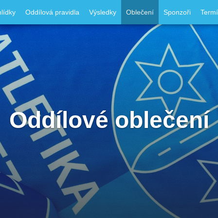
lídky
Oddílová pravidla
Výsledky
Oblečení
Sponzoři
Term
Oddílové oblečení