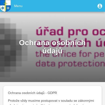
Přejít
User
M
Menu
k
Toggle
u
account
hlavnímu
navigation
obsahu
menu
Ochrana osobních
údajů
Ochrana osobních údajů - GDPR
Protože vždy musíme postupovat v souladu se zákonnými