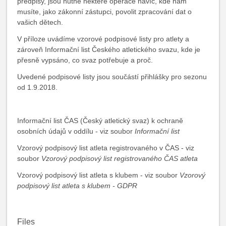
předpisy, jsou nutné některé operace navíc, kde nám
musíte, jako zákonní zástupci, povolit zpracování dat o
vašich dětech.
V příloze uvádíme vzorové podpisové listy pro atlety a
zároveň Informační list Českého atletického svazu, kde je
přesně vypsáno, co svaz potřebuje a proč.
Uvedené podpisové listy jsou součástí přihlášky pro sezonu
od 1.9.2018.
Informační list ČAS (Český atletický svaz) k ochraně
osobních údajů v oddílu - viz soubor
Informační list
Vzorový podpisový list atleta registrovaného v ČAS - viz
soubor
Vzorový podpisový list registrovaného ČAS atleta
Vzorový podpisový list atleta s klubem - viz soubor
Vzorový
podpisový list atleta s klubem - GDPR
Files