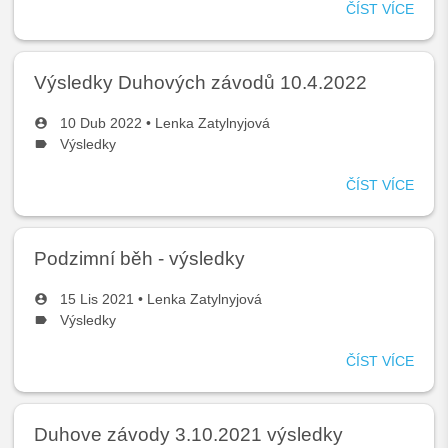
ČÍST VÍCE
O
POD
BĚH
NA
Výsledky Duhových závodů 10.4.2022
DUH
5.11
10 Dub 2022 •
Lenka Zatylnyjová
-
Výsledky
VÝS
ČÍST VÍCE
O
VÝS
DUH
ZÁV
Podzimní běh - výsledky
10.4
15 Lis 2021 •
Lenka Zatylnyjová
Výsledky
ČÍST VÍCE
O
POD
BĚH
-
Duhove závody 3.10.2021 výsledky
VÝS