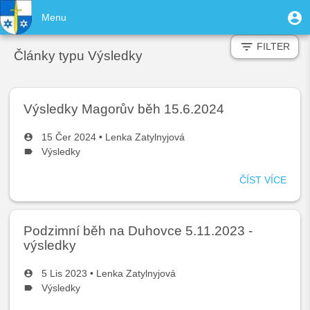
Přejít
User
M
Menu
k
Toggle
u
account
hlavnímu
navigation
FILTER
obsahu
menu
Články typu Výsledky
Výsledky Magorův běh 15.6.2024
15 Čer 2024 •
Lenka Zatylnyjová
Výsledky
ČÍST VÍCE
O
VÝS
MAG
BĚH
Podzimní běh na Duhovce 5.11.2023 -
15.6
výsledky
5 Lis 2023 •
Lenka Zatylnyjová
Výsledky