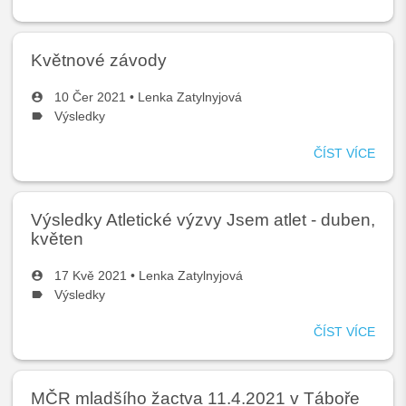
1.KO
KPD
JUN
Květnové závody
A
JUN
10 Čer 2021 •
Lenka Zatylnyjová
5.6.
Výsledky
ČÍST VÍCE
O
KVĚ
ZÁV
Výsledky Atletické výzvy Jsem atlet - duben,
květen
17 Kvě 2021 •
Lenka Zatylnyjová
Výsledky
ČÍST VÍCE
O
VÝS
ATLE
VÝZ
MČR mladšího žactva 11.4.2021 v Táboře