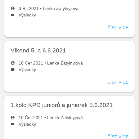
3 Říj 2021 •
Lenka Zatylnyjová
Výsledky
ČÍST VÍCE
O
DUH
ZÁV
3.10
Víkend 5. a 6.6.2021
VÝS
10 Čer 2021 •
Lenka Zatylnyjová
Výsledky
ČÍST VÍCE
O
VÍKE
5.
A
1.kolo KPD juniorů a juniorek 5.6.2021
6.6.
10 Čer 2021 •
Lenka Zatylnyjová
Výsledky
ČÍST VÍCE
O