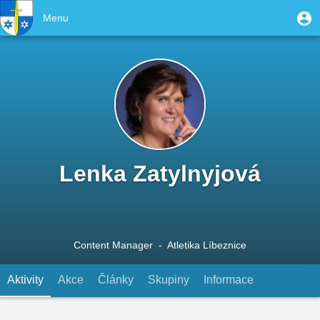
Přejít
User
M
Menu
k
Toggle
u
account
hlavnímu
navigation
obsahu
menu
Lenka Zatylnyjová
Content Manager
- Atletika Líbeznice
Aktivity
(aktivní záložka)
Akce
Články
Skupiny
Informace
Primary
tabs