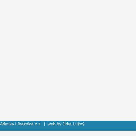
Atletika Líbeznice z.s. | web by
Jirka Lužný