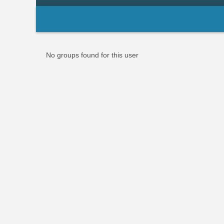
Primary
tabs
Informative
No groups found for this user
message