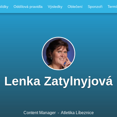
lídky
Oddílová pravidla
Výsledky
Oblečení
Sponzoři
Term
Lenka Zatylnyjová
Content Manager
- Atletika Líbeznice