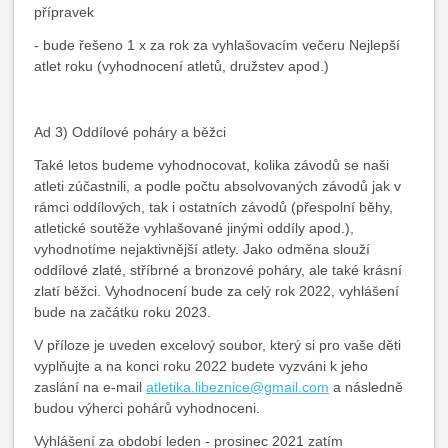
přípravek
- bude řešeno 1 x za rok za vyhlašovacím večeru Nejlepší
atlet roku (vyhodnocení atletů, družstev apod.)
Ad 3) Oddílové poháry a běžci
Také letos budeme vyhodnocovat, kolika závodů se naši
atleti zúčastnili, a podle počtu absolvovaných závodů jak v
rámci oddílových, tak i ostatních závodů (přespolní běhy,
atletické soutěže vyhlašované jinými oddíly apod.),
vyhodnotíme nejaktivnější atlety. Jako odměna slouží
oddílové zlaté, stříbrné a bronzové poháry, ale také krásní
zlatí běžci. Vyhodnocení bude za celý rok 2022, vyhlášení
bude na začátku roku 2023.
V příloze je uveden excelový soubor, který si pro vaše děti
vyplňujte a na konci roku 2022 budete vyzváni k jeho
zaslání na e-mail
atletika.libeznice@gmail.com
a následně
budou výherci pohárů vyhodnoceni.
Vyhlášení za období leden - prosinec 2021 zatím