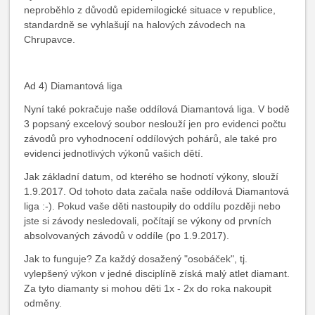
neproběhlo z důvodů epidemilogické situace v republice,
standardně se vyhlašují na halových závodech na
Chrupavce.
Ad 4) Diamantová liga
Nyní také pokračuje naše oddílová Diamantová liga. V bodě
3 popsaný excelový soubor neslouží jen pro evidenci počtu
závodů pro vyhodnocení oddílových pohárů, ale také pro
evidenci jednotlivých výkonů vašich dětí.
Jak základní datum, od kterého se hodnotí výkony, slouží
1.9.2017. Od tohoto data začala naše oddílová Diamantová
liga :-). Pokud vaše děti nastoupily do oddílu později nebo
jste si závody nesledovali, počítají se výkony od prvních
absolvovaných závodů v oddíle (po 1.9.2017).
Jak to funguje? Za každý dosažený "osobáček", tj.
vylepšený výkon v jedné disciplíně získá malý atlet diamant.
Za tyto diamanty si mohou děti 1x - 2x do roka nakoupit
odměny.