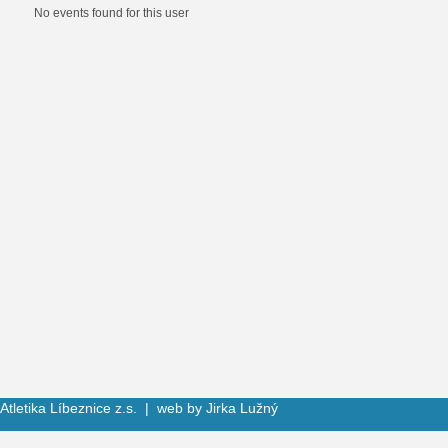
Informative
No events found for this user
message
Atletika Líbeznice z.s. | web by
Jirka Lužný