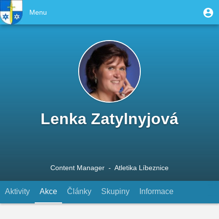
Přejít
User
M
Menu
k
Toggle
u
account
hlavnímu
navigation
obsahu
menu
Lenka Zatylnyjová
Content Manager
- Atletika Líbeznice
Aktivity
Akce
(aktivní záložka)
Články
Skupiny
Informace
Primary
tabs