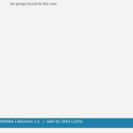
Informative
No groups found for this user
message
Atletika Líbeznice z.s. | web by
Jirka Lužný