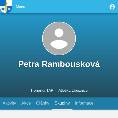
Přejít
User
M
Menu
k
Toggle
u
account
hlavnímu
navigation
obsahu
menu
Petra Rambousková
Trenérka TAP
- Atletika Líbeznice
Aktivity
Akce
Články
Skupiny
(aktivní záložka)
Informace
Primary
tabs